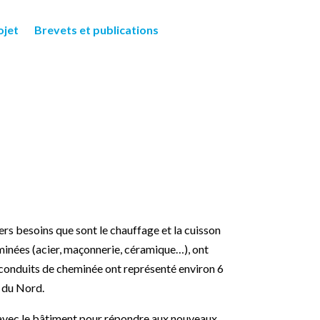
ojet
Brevets et publications
rs besoins que sont le chauffage et la cuisson
eminées (acier, maçonnerie, céramique…), ont
s conduits de cheminée ont représenté environ 6
e du Nord.
e avec le bâtiment pour répondre aux nouveaux